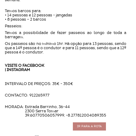
semana.
Temos barcos para:
• 14 pessoas e 12 pessoas - jangadas
• 8 pessoas – 2 barcos
Passeios:
Temos a possibilidade de fazer passeios ao longo de toda a
barragem.
Os passeios são no mínimo 1hr. Há opção para 13 pessoas, sendo
que a 14º pessoa é o condutor e para 11 pessoas, sendo que a 12º
pessoa é o condutor.
VISITE O
FACEBOOK
|
INSTAGRAM
INTERVALO DE PREÇOS:
35€ - 350€
CONTACTO:
912265977
MORADA:
Estrada Barrinho, 36-44
2300 Serra Tomar
39.60770506057999, -8.277812004089355
IR PARA A ROTA