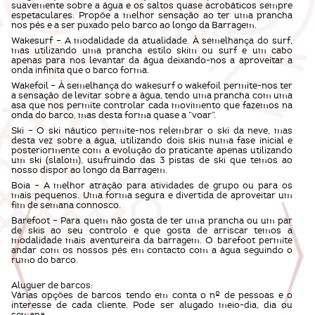
suavemente sobre a água e os saltos quase acrobáticos sempre
espetaculares. Propõe a melhor sensação ao ter uma prancha
nos pés e a ser puxado pelo barco ao longo da Barragem.
Wakesurf – A modalidade da atualidade. À semelhança do surf,
mas utilizando uma prancha estilo skim ou surf e um cabo
apenas para nos levantar da água deixando-nos a aproveitar a
onda infinita que o barco forma.
Wakefoil – À semelhança do wakesurf o wakefoil permite-nos ter
a sensação de levitar sobre a água, tendo uma prancha com uma
asa que nos permite controlar cada movimento que fazemos na
onda do barco, mas desta forma quase a “voar”.
Ski – O ski náutico permite-nos relembrar o ski da neve, mas
desta vez sobre a água, utilizando dois skis numa fase inicial e
posteriormente com a evolução do praticante apenas utilizando
um ski (slalom), usufruindo das 3 pistas de ski que temos ao
nosso dispor ao longo da Barragem.
Boia – A melhor atração para atividades de grupo ou para os
mais pequenos. Uma forma segura e divertida de aproveitar um
fim de semana connosco.
Barefoot – Para quem não gosta de ter uma prancha ou um par
de skis ao seu controlo e que gosta de arriscar temos a
modalidade mais aventureira da barragem. O barefoot permite
andar com os nossos pés em contacto com a água seguindo o
rumo do barco.
Aluguer de barcos:
Várias opções de barcos tendo em conta o nº de pessoas e o
interesse de cada cliente. Pode ser alugado meio-dia, dia ou