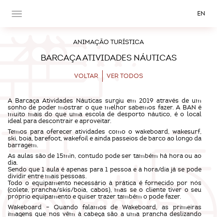
EN
ANIMAÇÃO TURÍSTICA
BARCAÇA ATIVIDADES NÁUTICAS
VOLTAR
VER TODOS
A Barcaça Atividades Náuticas surgiu em 2019 através de um
sonho de poder mostrar o que melhor sabemos fazer. A BAN é
muito mais do que uma escola de desporto náutico, é o local
ideal para descontrair e aproveitar.
Temos para oferecer atividades como o wakeboard, wakesurf,
ski, boia, barefoot, wakefoil e ainda passeios de barco ao longo da
barragem.
As aulas são de 15min, contudo pode ser também há hora ou ao
dia.
Sendo que 1 aula é apenas para 1 pessoa e à hora/dia já se pode
dividir entre mais pessoas.
Todo o equipamento necessário à prática é fornecido por nós
(colete, prancha/skis/boia, cabos), mas se o cliente tiver o seu
próprio equipamento e quiser trazer também o pode fazer.
Wakeboard – Quando falamos de Wakeboard, as primeiras
imagens que nos vêm à cabeça são a uma prancha deslizando