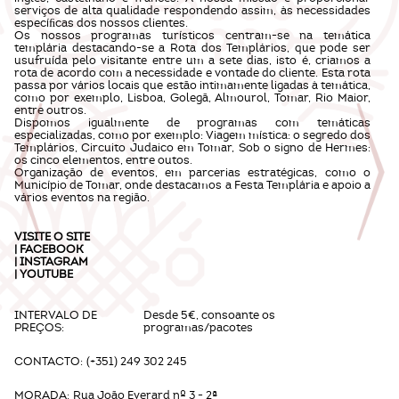
serviços de alta qualidade respondendo assim, às necessidades
especíﬁcas dos nossos clientes.
Os nossos programas turísticos centram-se na temática
templária destacando-se a Rota dos Templários, que pode ser
usufruída pelo visitante entre um a sete dias, isto é, criamos a
rota de acordo com a necessidade e vontade do cliente. Esta rota
passa por vários locais que estão intimamente ligadas à temática,
como por exemplo, Lisboa, Golegã, Almourol, Tomar, Rio Maior,
entre outros.
Dispomos igualmente de programas com temáticas
especializadas, como por exemplo: Viagem mística: o segredo dos
Templários, Circuito Judaico em Tomar, Sob o signo de Hermes:
os cinco elementos, entre outos.
Organização de eventos, em parcerias estratégicas, como o
Município de Tomar, onde destacamos a Festa Templária e apoio a
vários eventos na região.
VISITE O
SITE
|
FACEBOOK
|
INSTAGRAM
|
YOUTUBE
INTERVALO DE
Desde 5€, consoante os
PREÇOS:
programas/pacotes
CONTACTO:
(+351) 249 302 245
MORADA:
Rua João Everard nº 3 - 2ª