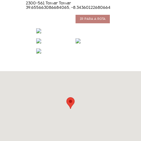
2300-561 Tomar Tomar
39.655663086684065, -8.34360122680664
IR PARA A ROTA