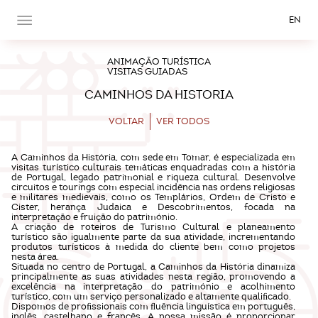
EN
ANIMAÇÃO TURÍSTICA
VISITAS GUIADAS
CAMINHOS DA HISTORIA
VOLTAR
VER TODOS
A Caminhos da História, com sede em Tomar, é especializada em
visitas turístico culturais temáticas enquadradas com a história
de Portugal, legado patrimonial e riqueza cultural. Desenvolve
circuitos e tourings com especial incidência nas ordens religiosas
e militares medievais, como os Templários, Ordem de Cristo e
Cister, herança Judaica e Descobrimentos, focada na
interpretação e fruição do património.
A criação de roteiros de Turismo Cultural e planeamento
turístico são igualmente parte da sua atividade, incrementando
produtos turísticos à medida do cliente bem como projetos
nesta área.
Situada no centro de Portugal, a Caminhos da História dinamiza
principalmente as suas atividades nesta região, promovendo a
excelência na interpretação do património e acolhimento
turístico, com um serviço personalizado e altamente qualiﬁcado.
Dispomos de proﬁssionais com ﬂuência linguística em português,
inglês, castelhano e francês. A nossa missão é proporcionar