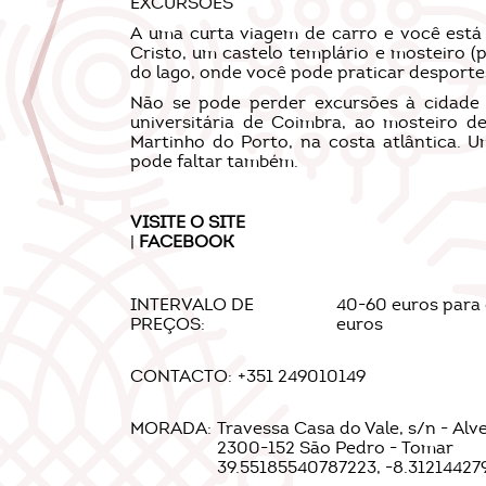
EXCURSÕES
A uma curta viagem de carro e você está
Cristo, um castelo templário e mosteiro 
do lago, onde você pode praticar desporte
Não se pode perder excursões à cidade 
universitária de Coimbra, ao mosteiro de
Martinho do Porto, na costa atlântica. 
pode faltar também.
VISITE O
SITE
|
FACEBOOK
INTERVALO DE
40-60 euros para o
PREÇOS:
euros
CONTACTO:
+351 249010149
MORADA:
Travessa Casa do Vale, s/n - Alv
2300-152 São Pedro - Tomar
39.55185540787223, -8.31214427