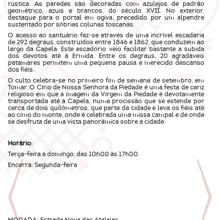
rústica. As paredes são decoradas com azulejos de padrão
geométrico, azuis e brancos, do século XVII. No exterior,
destaque para o portal em ogiva, precedido por um alpendre
sustentado por sóbrias colunas toscanas.
O acesso ao santuário faz-se através de uma incrível escadaria
de 292 degraus, construídos entre 1846 e 1862, que conduzem ao
largo da Capela. Este escadório veio facilitar bastante a subida
dos devotos até à Ermida. Entre os degraus, 20 agradáveis
patamares permitem uma pequena pausa e merecido descanso
dos fiéis.
O culto celebra-se no primeiro fim de semana de setembro, em
Tomar. O Círio de Nossa Senhora da Piedade é uma festa de cariz
religioso em que a imagem da Virgem da Piedade é devotamente
transportada até à Capela, numa procissão que se estende por
cerca de dois quilómetros, que parte da cidade e leva os fiéis até
ao cimo do monte, onde é celebrada uma missa campal e de onde
se desfruta de uma vista panorâmica sobre a cidade.
Horário:
Terça-feira a domingo, das 10h00 às 17h00.
Encerra: Segunda-feira