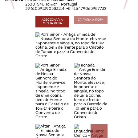
MORADA:
Estrada Nova das Atalaias
2300-546 Tomar - Portugal
39.610391390383114, -8.415479063987732
ADICIONAR À
IR PARA A ROTA
MINHA ROTA