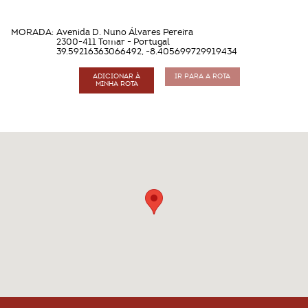
MORADA:
Avenida D. Nuno Álvares Pereira
2300-411 Tomar - Portugal
39.59216363066492, -8.405699729919434
ADICIONAR À
IR PARA A ROTA
MINHA ROTA