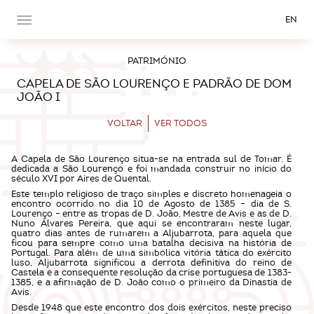
EN
PATRIMÓNIO
CAPELA DE SÃO LOURENÇO E PADRÃO DE DOM
JOÃO I
VOLTAR
VER TODOS
A Capela de São Lourenço situa-se na entrada sul de Tomar. É
dedicada a São Lourenço e foi mandada construir no início do
século XVI por Aires de Quental.
Este templo religioso de traço simples e discreto homenageia o
encontro ocorrido no dia 10 de Agosto de 1385 – dia de S.
Lourenço – entre as tropas de D. João, Mestre de Avis e as de D.
Nuno Álvares Pereira, que aqui se encontraram neste lugar,
quatro dias antes de rumarem a Aljubarrota, para aquela que
ficou para sempre como uma batalha decisiva na história de
Portugal. Para além de uma simbólica vitória tática do exército
luso, Aljubarrota significou a derrota definitiva do reino de
Castela e a consequente resolução da crise portuguesa de 1383-
1385, e a afirmação de D. João como o primeiro da Dinastia de
Avis.
Desde 1948 que este encontro dos dois exércitos, neste preciso