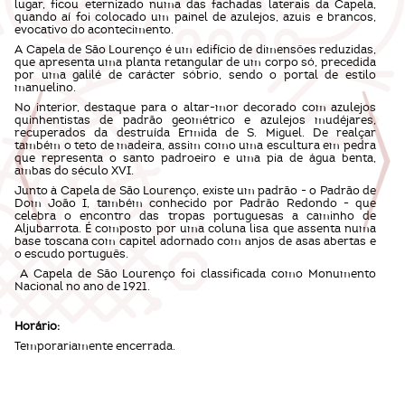
lugar, ficou eternizado numa das fachadas laterais da Capela,
quando aí foi colocado um painel de azulejos, azuis e brancos,
evocativo do acontecimento.
A Capela de São Lourenço é um edifício de dimensões reduzidas,
que apresenta uma planta retangular de um corpo só, precedida
por uma galilé de carácter sóbrio, sendo o portal de estilo
manuelino.
No interior, destaque para o altar-mor decorado com azulejos
quinhentistas de padrão geométrico e azulejos mudéjares,
recuperados da destruída Ermida de S. Miguel. De realçar
também o teto de madeira, assim como uma escultura em pedra
que representa o santo padroeiro e uma pia de água benta,
ambas do século XVI.
Junto à Capela de São Lourenço, existe um padrão - o Padrão de
Dom João I, também conhecido por Padrão Redondo - que
celebra o encontro das tropas portuguesas a caminho de
Aljubarrota. É composto por uma coluna lisa que assenta numa
base toscana com capitel adornado com anjos de asas abertas e
o escudo português.
A Capela de São Lourenço foi classificada como Monumento
Nacional no ano de 1921.
Horário:
Temporariamente encerrada.