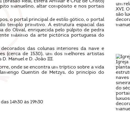
I (Brasão Real, Esfera Armilar e Cruz de Cristo)
pito manuelino, altar compósito e nos portais
os, o portal principal de estilo gótico, o portal
 do templo primitivo. A estrutura espacial das
a do Olival, enriquecida pelo púlpito de pedra
oente máximo da arte pictórica portuguesa do
s decorados das colunas interiores da nave e
es (cerca de 1530), um dos melhores artistas
 D. Manuel e D. João III.
torre, onde se encontra um tríptico sobre a vida
 flamengo Quentin de Metzys, do princípio do
e das 14h30 às 19h30