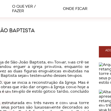
O QUE VER /
ONDE FICAR
FAZER
OÃO BAPTISTA
ADI
ja de São João Baptista, em Tomar, mas crê-se
ndou erguer a igreja primitiva, enquanto se
lvez as duas figuras enigmáticas embutidas na
ão Baptista sejam testemunho desses tempos.
, que se inicia a reconstrução da Igreja. Mas é
s obras que irão dar origem à Igreja como hoje a
é um templo de estilo gótico tardio, concluído
r, estruturada em três naves e com uma torre
s seus portais são luxuosamente decorados ao