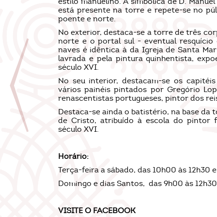
estilo manuelino. A simbólica de D. Manuel 
está presente na torre e repete-se no púl
poente e norte.
No exterior, destaca-se a torre de três corp
norte e o portal sul - eventual resquício
naves é idêntica à da Igreja de Santa Mari
lavrada e pela pintura quinhentista, exp
século XVI.
No seu interior, destacam-se os capitéi
vários painéis pintados por Gregório Lop
renascentistas portugueses, pintor dos reis
Destaca-se ainda o batistério, na base da 
de Cristo, atribuído à escola do pintor
século XVI.
Horário:
Terça-feira a sábado, das 10h00 às 12h30 
Domingo e dias Santos, das 9h00 às 12h30
VISITE O
FACEBOOK