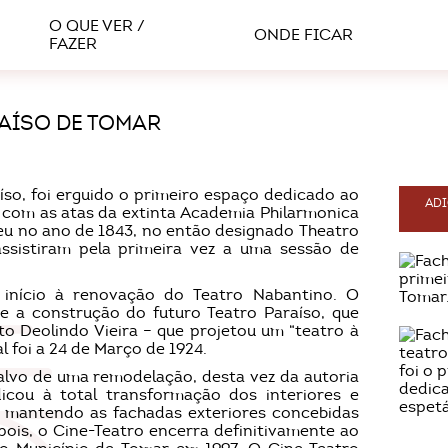
O QUE VER /
ONDE FICAR
FAZER
AÍSO DE TOMAR
so, foi erguido o primeiro espaço dedicado ao
ADI
 com as atas da extinta Academia Philarmonica
eu no ano de 1843, no então designado Theatro
ssistiram pela primeira vez a uma sessão de
 início à renovação do Teatro Nabantino. O
 e a construção do futuro Teatro Paraíso, que
o Deolindo Vieira – que projetou um “teatro à
al foi a 24 de Março de 1924.
alvo de uma remodelação, desta vez da autoria
icou à total transformação dos interiores e
, mantendo as fachadas exteriores concebidas
pois, o Cine-Teatro encerra definitivamente ao