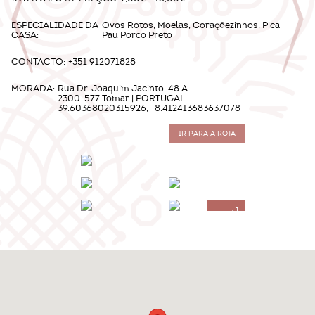
ESPECIALIDADE DA
Ovos Rotos; Moelas; Coraçõezinhos; Pica-
CASA:
Pau Porco Preto
CONTACTO:
+351 912071828
MORADA:
Rua Dr. Joaquim Jacinto, 48 A
2300-577 Tomar | PORTUGAL
39.60368020315926, -8.412413683637078
IR PARA A ROTA
+1