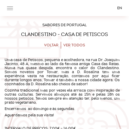
EN
SABORES DE PORTUGAL
CLANDESTINO - CASA DE PETISCOS
VOLTAR
VER TODOS
Uma casa de Petiscos, pequena e acolhedora, na rua Dr. Joaquim
Jacinto, 48 A, mesmo ao lado da famosa antiga Casa das Ratas.
Numa rua quase despida, encontra o calor do Clandestino.
Somos novatos por Tomar, mas a D. Rosalina tem uma
experiência vasta na restauração, contamos por aqui ficar
durante longos anos, Tomar é também a nossa cidade agora. Os
cozinhados da D. Rosalina são cheios de sabor!
Cozinha tradicional mas por vezes ela arrisca com inspiração de
outras culturas. Servimos almoços até às 15h e pelas 18h os
nossos petiscos. Temos sempre em atenção ter, pelo menos, um
prato vegetariano.
Encerramos ao domingo e às segundas.
Aguardamos pela sua visita!
INTERVALO DE PREÇOS:
7,00€ - 16,00€