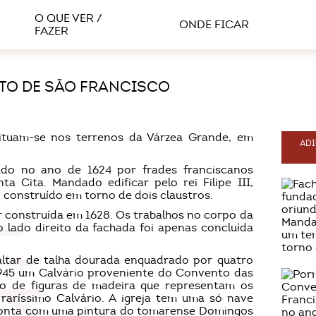
O QUE VER /
ONDE FICAR
FAZER
TO DE SÃO FRANCISCO
ituam-se nos terrenos da Várzea Grande, em
ADI
do no ano de 1624 por frades franciscanos
a Cita. Mandado edificar pelo rei Filipe III,
, construído em torno de dois claustros.
r construída em 1628. Os trabalhos no corpo da
 lado direito da fachada foi apenas concluída
altar de talha dourada enquadrado por quatro
1945 um Calvário proveniente do Convento das
to de figuras de madeira que representam os
raríssimo Calvário. A igreja tem uma só nave
 conta com uma pintura do tomarense Domingos