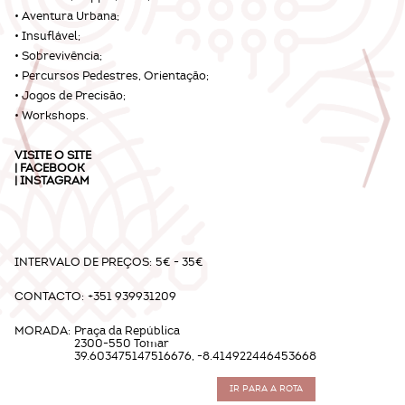
• Aventura Urbana;
• Insuflável;
• Sobrevivência;
• Percursos Pedestres, Orientação;
• Jogos de Precisão;
• Workshops.
VISITE O
SITE
|
FACEBOOK
|
INSTAGRAM
INTERVALO DE PREÇOS:
5€ - 35€
CONTACTO:
+351 939931209
MORADA:
Praça da República
2300-550 Tomar
39.603475147516676, -8.414922446453668
IR PARA A ROTA