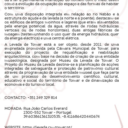
dá a ler a permanente interacção do homem com o meio, assim
como a evolução da ocupação do espaço e das formas de habitar
o território.
Com uma disposição integrada em relação ao rio Nabão e à
estrutura do açude e da levada (a norte e a poente), destacam-se
os edifícios de antigos moinhos e lagares (que eram alimentados
pela energia potencial da água, através de rodas hidráulicas
verticais ou de rodas horizontais), duas antigas fábricas de
moagem (testemunhando o uso quer da energia hidráulica, quer
da energia eléctrica) e uma central elétrica.
A Levada de Tomar está a ser objeto, desde 2011, de uma
empreitada promovida pela Câmara Municipal de Tomar, para
execução do projecto de requalificação e reabilitação
arquitectónica, com base na decisão de criação de uma entidade
museológica, designada por Museu da Levada de Tomar. O
Projeto do Museu da Levada destina-se à planificação de acções
integradas de salvaguarda e protecção de património cultural
através da programação de uma entidade museal que faça parte
de um processo de desenvolvimento científico, cultural,
educativo e social do território de Tomar e de dinamização da
economia e do turismo local.
CONTACTO:
+351 249 329 814
MORADA:
Rua João Carlos Everard
2300-552 Tomar - Portugal
39.603861361310535, -8.411686420440674
WEBSITE:
https://levada.cm-tomar.pt/