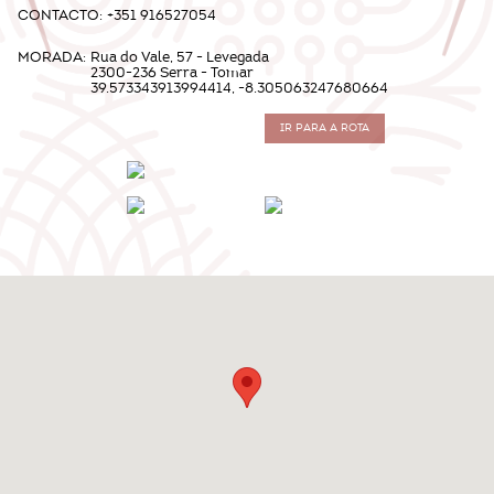
CONTACTO:
+351 916527054
MORADA:
Rua do Vale, 57 - Levegada
2300-236 Serra - Tomar
39.573343913994414, -8.305063247680664
IR PARA A ROTA