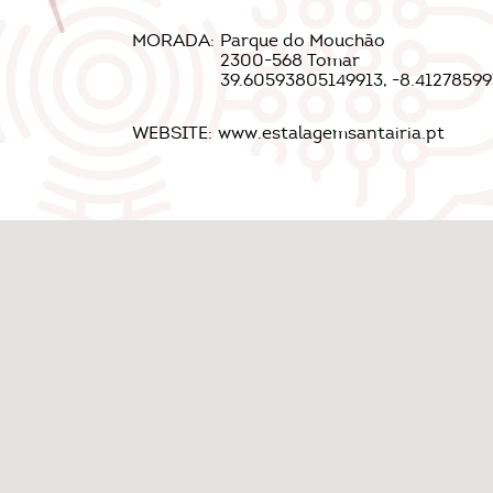
MORADA:
Parque do Mouchão
2300-568 Tomar
39.60593805149913, -8.4127859
WEBSITE:
www.estalagemsantairia.pt