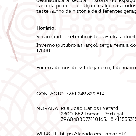
desmistifica a secular história do espaço
caso da própria fundição, e algumas curio
testemunho da história de diferentes geraç
Horário:
Verão (abril a setembro): terça-feira a do
Inverno (outubro a março): terça-feira a 
17h00
Encerrado nos dias: 1 de janeiro, 1 de maio
CONTACTO:
+351 249 329 814
MORADA:
Rua João Carlos Everard
2300-552 Tomar - Portugal
39.60408073110165, -8.41153531
WEBSITE:
https://levada.cm-tomar.pt/