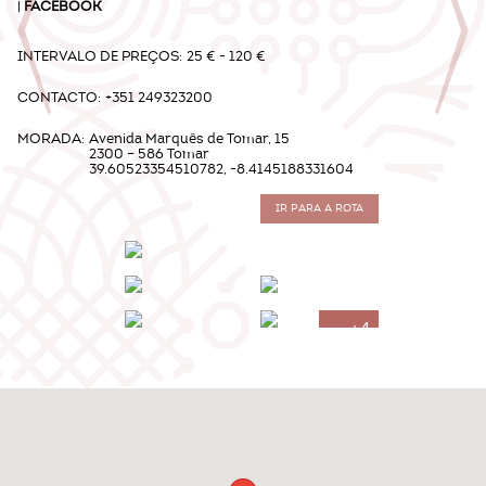
|
FACEBOOK
INTERVALO DE PREÇOS:
25 € - 120 €
CONTACTO:
+351 249323200
MORADA:
Avenida Marquês de Tomar, 15
2300 – 586 Tomar
39.60523354510782, -8.4145188331604
IR PARA A ROTA
+4