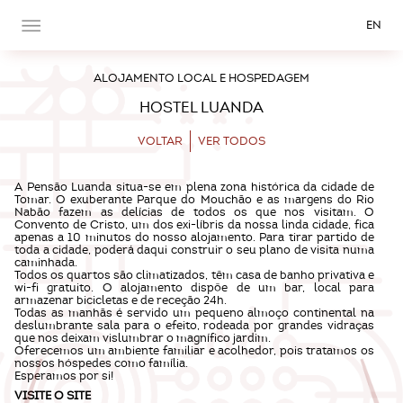
EN
ALOJAMENTO LOCAL E HOSPEDAGEM
HOSTEL LUANDA
VOLTAR
VER TODOS
A Pensão Luanda situa-se em plena zona histórica da cidade de
Tomar. O exuberante Parque do Mouchão e as margens do Rio
Nabão fazem as delícias de todos os que nos visitam. O
Convento de Cristo, um dos exi-líbris da nossa linda cidade, fica
apenas a 10 minutos do nosso alojamento. Para tirar partido de
toda a cidade, poderá daqui construir o seu plano de visita numa
caminhada.
Todos os quartos são climatizados, têm casa de banho privativa e
wi-fi gratuito. O alojamento dispõe de um bar, local para
armazenar bicicletas e de receção 24h.
Todas as manhãs é servido um pequeno almoço continental na
deslumbrante sala para o efeito, rodeada por grandes vidraças
que nos deixam vislumbrar o magnífico jardim.
Oferecemos um ambiente familiar e acolhedor, pois tratamos os
nossos hóspedes como família.
Esperamos por si!
VISITE O
SITE