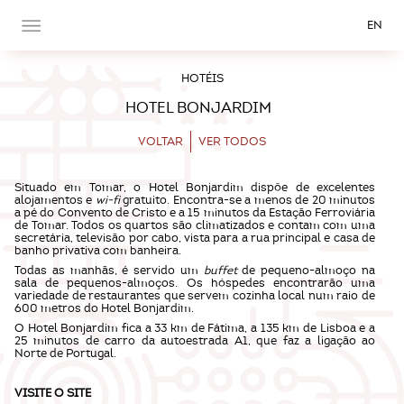
EN
HOTÉIS
HOTEL BONJARDIM
VOLTAR
VER TODOS
Situado em Tomar, o Hotel Bonjardim dispõe de excelentes
alojamentos e
wi-fi
gratuito. Encontra-se a menos de 20 minutos
a pé do Convento de Cristo e a 15 minutos da Estação Ferroviária
de Tomar. Todos os quartos são climatizados e contam com uma
secretária, televisão por cabo, vista para a rua principal e casa de
banho privativa com banheira.
Todas as manhãs, é servido um
buffet
de pequeno-almoço na
sala de pequenos-almoços. Os hóspedes encontrarão uma
variedade de restaurantes que servem cozinha local num raio de
600 metros do Hotel Bonjardim.
O Hotel Bonjardim fica a 33 km de Fátima, a 135 km de Lisboa e a
25 minutos de carro da autoestrada A1, que faz a ligação ao
Norte de Portugal.
VISITE O
SITE