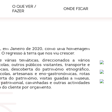
O QUE VER /
ONDE FICAR
FAZER
ceu, em Janeiro de 2020, como uma homenagem
 O regresso à terra que nos viu crescer.
 várias temáticas, direccionados a vários
scolas; outros públicos visitantes, transporte e
cais, descoberta do património etnográfico,
colas, artesanais e eno-gastronómicas, rotas
rta do património, visitas guiadas a museus,
patrimonial, caminhadas e outras actividades
o do cliente por orçamento.