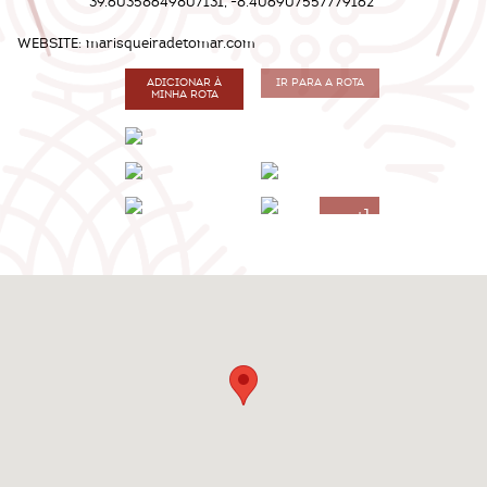
39.60358649807131, -8.406907557779162
WEBSITE:
marisqueiradetomar.com
ADICIONAR À
IR PARA A ROTA
MINHA ROTA
+1