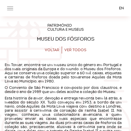
EN
PATRIMÓNIO
CULTURA E MUSEUS
MUSEU DOS FÓSFOROS
VOLTAR
VER TODOS
Em Tomar, encontra-se um museu único do género em Portugal e
dos mais originais da Europa e do mundo: o Museu dos Fósforos.
Aqui se conserva uma coleção superior a 60 mil caixas, etiquetas
e carteiras de fósforos doada pelo tomarense Aquiles da Mota
Lima ao Município, em 1980.
O Convento de São Francisco é composto por dois claustros, e
desde o ano de 1989 que um deles acolhe a coleção do Museu.
Esta história de amor, devoção e entrega remonta bem lá atrás, a
meados do século XX. Tudo começou em 1953, a bordo de um
navio, onde Aquiles da Mota Lima viajava com destino a Londres,
para assistir à cerimónia de coroação da rainha Isabel II. Na
viagem, conheceu uma colecionadora americana, a quem
prometeu enviar as caixas mais especiais que encontrasse
durante as suas viagens. As duas primeiras caixas de fósforos da
coleção são, precisamente, alusivas à cerimónia para onde se