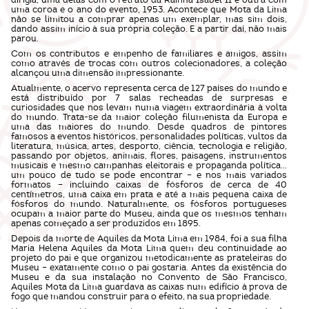
dirigia, uma delas com o retrato da Rainha Isabel II e outra com
uma coroa e o ano do evento, 1953. Acontece que Mota da Lima
não se limitou a comprar apenas um exemplar, mas sim dois,
dando assim início à sua própria coleção. E a partir daí, não mais
parou.
Com os contributos e empenho de familiares e amigos, assim
como através de trocas com outros colecionadores, a coleção
alcançou uma dimensão impressionante.
Atualmente, o acervo representa cerca de 127 países do mundo e
está distribuído por 7 salas recheadas de surpresas e
curiosidades que nos levam numa viagem extraordinária à volta
do mundo. Trata-se da maior coleção filumenista da Europa e
uma das maiores do mundo. Desde quadros de pintores
famosos a eventos históricos, personalidades políticas, vultos da
literatura, música, artes, desporto, ciência, tecnologia e religião,
passando por objetos, animais, flores, paisagens, instrumentos
musicais e mesmo campanhas eleitorais e propaganda política…
um pouco de tudo se pode encontrar – e nos mais variados
formatos – incluindo caixas de fósforos de cerca de 40
centímetros, uma caixa em prata e até a mais pequena caixa de
fósforos do mundo. Naturalmente, os fósforos portugueses
ocupam a maior parte do Museu, ainda que os mesmos tenham
apenas começado a ser produzidos em 1895.
Depois da morte de Aquiles da Mota Lima em 1984, foi a sua filha
Maria Helena Aquiles da Mota Lima quem deu continuidade ao
projeto do pai e que organizou metodicamente as prateleiras do
Museu – exatamente como o pai gostaria. Antes da existência do
Museu e da sua instalação no Convento de São Francisco,
Aquiles Mota da Lima guardava as caixas num edifício à prova de
fogo que mandou construir para o efeito, na sua propriedade.