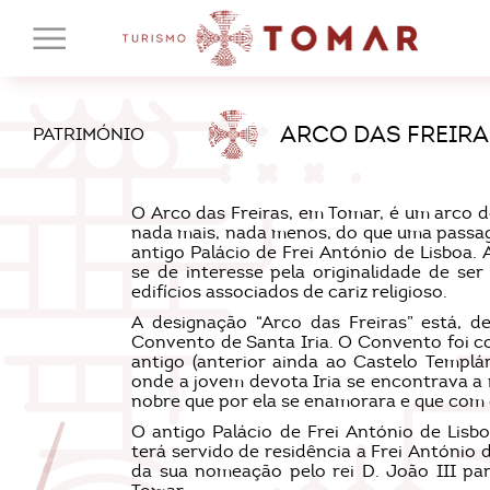
ARCO DAS FREIR
PATRIMÓNIO
O Arco das Freiras, em Tomar, é um arco de
nada mais, nada menos, do que uma passag
antigo Palácio de Frei António de Lisboa.
se de interesse pela originalidade de se
edifícios associados de cariz religioso.
A designação “Arco das Freiras” está, de
Convento de Santa Iria. O Convento foi co
antigo (anterior ainda ao Castelo Templár
onde a jovem devota Iria se encontrava a 
nobre que por ela se enamorara e que com e
O antigo Palácio de Frei António de Lisb
terá servido de residência a Frei António 
da sua nomeação pelo rei D. João III pa