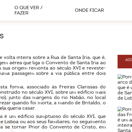
O QUE VER /
ONDE FICAR
FAZER
AS
 volta inteira sobre a Rua de Santa Iria, que é,
ADI
em aérea que liga o Convento de Santa Iria ao
 A sua origem remonta ao século XVI e reveste-
r uma passagem sobre a via pública entre dois
sta forma, associado às Freiras Clarissas do
nstruído no século XVI, sobre um edifício mais
io), junto das margens do rio Nabão, no local
rezar quando foi morta, a mando de Britaldo, o
la queria casar.
oa é um edifício sumptuoso do século XVI, que
de Lisboa ou aos seus familiares, no seguimento
ra se tornar Prior do Convento de Cristo, em