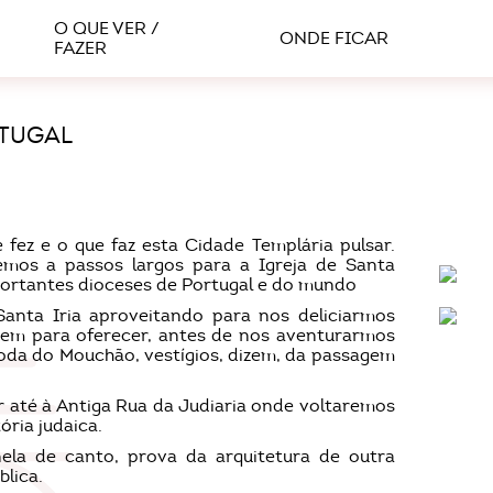
O QUE VER /
ONDE FICAR
FAZER
TUGAL
fez e o que faz esta Cidade Templária pulsar.
os a passos largos para a Igreja de Santa
portantes dioceses de Portugal e do mundo
nta Iria aproveitando para nos deliciarmos
em para oferecer, antes de nos aventurarmos
oda do Mouchão, vestígios, dizem, da passagem
até à Antiga Rua da Judiaria onde voltaremos
ória judaica.
la de canto, prova da arquitetura de outra
lica.