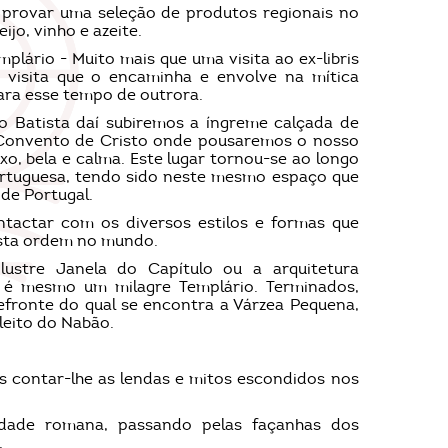
e provar uma seleção de produtos regionais no
ijo, vinho e azeite.
plário - Muito mais que uma visita ao ex-libris
 visita que o encaminha e envolve na mítica
para esse tempo de outrora.
o Batista daí subiremos a íngreme calçada de
 Convento de Cristo onde pousaremos o nosso
ixo, bela e calma. Este lugar tornou-se ao longo
ortuguesa, tendo sido neste mesmo espaço que
de Portugal.
ntactar com os diversos estilos e formas que
sta ordem no mundo.
lustre Janela do Capítulo ou a arquitetura
e é mesmo um milagre Templário. Terminados,
efronte do qual se encontra a Várzea Pequena,
leito do Nabão.
 contar-lhe as lendas e mitos escondidos nos
idade romana, passando pelas façanhas dos
.