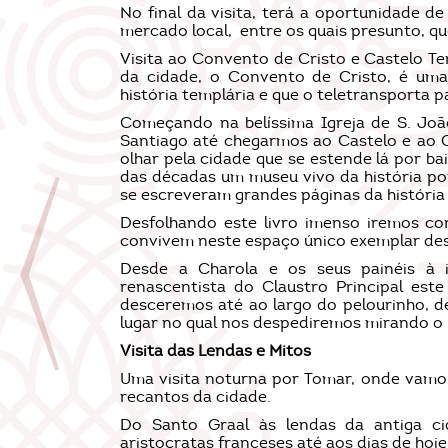
No final da visita, terá a oportunidade d
mercado local, entre os quais presunto, que
Visita ao Convento de Cristo e Castelo Tem
da cidade, o Convento de Cristo, é uma
história templária e que o teletransporta 
Começando na belíssima Igreja de S. Joã
Santiago até chegarmos ao Castelo e ao
olhar pela cidade que se estende lá por ba
das décadas um museu vivo da história p
se escreveram grandes páginas da história 
Desfolhando este livro imenso iremos co
convivem neste espaço único exemplar de
Desde a Charola e os seus painéis à i
renascentista do Claustro Principal est
desceremos até ao largo do pelourinho, d
lugar no qual nos despediremos mirando o 
Visita das Lendas e Mitos
Uma visita noturna por Tomar, onde vamos
recantos da cidade.
Do Santo Graal às lendas da antiga c
aristocratas franceses até aos dias de hoje