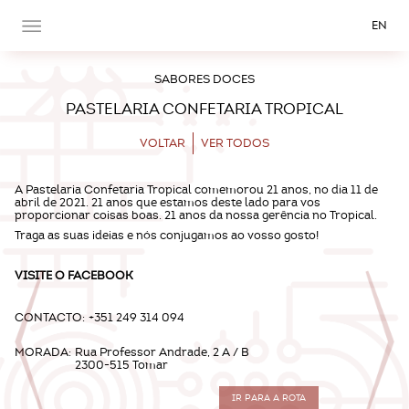
EN
SABORES DOCES
PASTELARIA CONFETARIA TROPICAL
VOLTAR
VER TODOS
A Pastelaria Confetaria Tropical comemorou 21 anos, no dia 11 de
abril de 2021. 21 anos que estamos deste lado para vos
proporcionar coisas boas. 21 anos da nossa gerência no Tropical.
Traga as suas ideias e nós conjugamos ao vosso gosto!
VISITE O
FACEBOOK
CONTACTO:
+351 249 314 094
MORADA:
Rua Professor Andrade, 2 A / B
2300-515 Tomar
IR PARA A ROTA