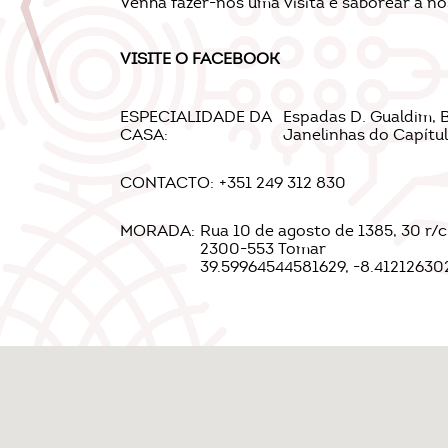
Venha fazer-nos uma visita e saborear a no
VISITE O
FACEBOOK
ESPECIALIDADE DA
Espadas D. Gualdim, Be
CASA:
Janelinhas do Capítu
CONTACTO:
+351 249 312 830
MORADA:
Rua 10 de agosto de 1385, 30 r/c
2300-553 Tomar
39.59964544581629, -8.41212630