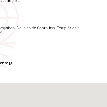
ssa doçaria.
ijinhos, Delícias de Santa Iria, Templárias e
lo
2719116