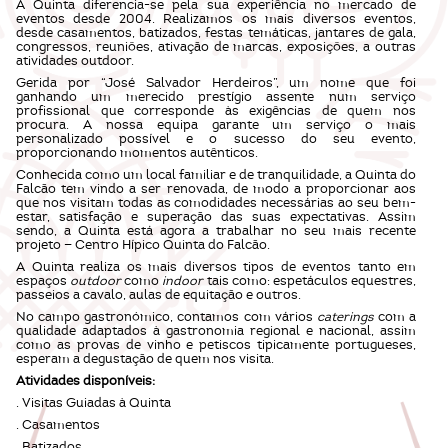
A Quinta diferencia-se pela sua experiência no mercado de
eventos desde 2004. Realizamos os mais diversos eventos,
desde casamentos, batizados, festas temáticas, jantares de gala,
congressos, reuniões, ativação de marcas, exposições, a outras
atividades outdoor.
Gerida por “José Salvador Herdeiros”, um nome que foi
ganhando um merecido prestígio assente num serviço
profissional que corresponde às exigências de quem nos
procura. A nossa equipa garante um serviço o mais
personalizado possível e o sucesso do seu evento,
proporcionando momentos autênticos.
Conhecida como um local familiar e de tranquilidade, a Quinta do
Falcão tem vindo a ser renovada, de modo a proporcionar aos
que nos visitam todas as comodidades necessárias ao seu bem-
estar, satisfação e superação das suas expectativas. Assim
sendo, a Quinta está agora a trabalhar no seu mais recente
projeto — Centro Hípico Quinta do Falcão.
A Quinta realiza os mais diversos tipos de eventos tanto em
espaços
outdoor
como
indoor
tais como: espetáculos equestres,
passeios a cavalo, aulas de equitação e outros.
No campo gastronómico, contamos com vários
caterings
com a
qualidade adaptados à gastronomia regional e nacional, assim
como as provas de vinho e petiscos tipicamente portugueses,
esperam a degustação de quem nos visita.
Atividades disponíveis:
. Visitas Guiadas à Quinta
. Casamentos
. Batizados