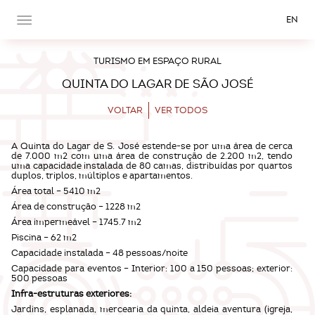
EN
TURISMO EM ESPAÇO RURAL
QUINTA DO LAGAR DE SÃO JOSÉ
VOLTAR
VER TODOS
A Quinta do Lagar de S. José estende-se por uma área de cerca
de 7.000 m2 com uma área de construção de 2.200 m2, tendo
uma capacidade instalada de 80 camas, distribuídas por quartos
duplos, triplos, múltiplos e apartamentos.
Área total – 5410 m2
Área de construção – 1228 m2
Área impermeável – 1745.7 m2
Piscina – 62 m2
Capacidade instalada – 48 pessoas/noite
Capacidade para eventos – Interior: 100 a 150 pessoas; exterior:
500 pessoas
Infra-estruturas exteriores:
Jardins, esplanada, mercearia da quinta, aldeia aventura (igreja,