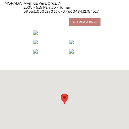
MORADA:
Avenida Vera Cruz, 74
2305 - 515 Paialvo - Tomar
39.56310503290337, -8.466049432754517
IR PARA A ROTA