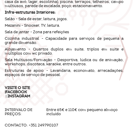
casa da avó, lagar, escolinha), piscina; terraços, telheiros, campo
multiusos, parede de escalada, poço; estacionamento.
Infra-estruturas Interiores:
Salão - Sala de estar, leitura, jogos.
Mezanini - Snooker, TV, leitura.
Sala de jantar - Zona para refeições
Cozinha industrial - Capacidade para serviços de pequena a
grande dimensão.
Alojamento - Quartos duplos em suite, triplos em suite e
múltiplos com wc privado.
Sala Multiusos/Formação - Desportiva, lúdica ou de animação,
workshops, discoteca, karaoke, entre outros.
Estruturas de apoio - Lavandaria, economato, arrecadações,
espaços de serviço de pessoal.
VISITE O
SITE
|
FACEBOOK
|
INSTAGRAM
INTERVALO DE
Entre 65€ e 110€ com pequeno almoço
PREÇOS:
incluído
CONTACTO:
+351 249790107