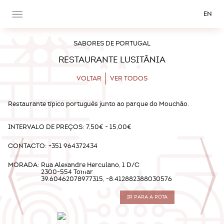
EN
SABORES DE PORTUGAL
RESTAURANTE LUSITÂNIA
VOLTAR
VER TODOS
Restaurante típico português junto ao parque do Mouchão.
INTERVALO DE PREÇOS:
7,50€ - 15,00€
CONTACTO:
+351 964372434
MORADA:
Rua Alexandre Herculano, 1 D/C
2300-554 Tomar
39.60462078977315, -8.412882388030576
IR PARA A ROTA