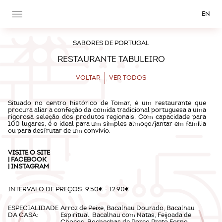
EN
SABORES DE PORTUGAL
RESTAURANTE TABULEIRO
VOLTAR
VER TODOS
Situado no centro histórico de Tomar, é um restaurante que
procura aliar a confeção da comida tradicional portuguesa a uma
rigorosa seleção dos produtos regionais. Com capacidade para
100 lugares, é o ideal para um simples almoço/jantar em família
ou para desfrutar de um convívio.
VISITE O
SITE
|
FACEBOOK
|
INSTAGRAM
INTERVALO DE PREÇOS:
9.50€ - 12.90€
ESPECIALIDADE
Arroz de Peixe, Bacalhau Dourado, Bacalhau
DA CASA:
Espiritual, Bacalhau com Natas, Feijoada de