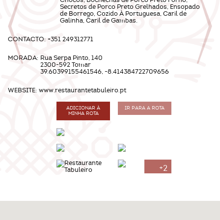
Chocos, Bochechas de Porco Preto Forno,
Secretos de Porco Preto Grelhados, Ensopado
de Borrego, Cozido À Portuguesa, Caril de
Galinha, Caril de Gambas.
CONTACTO:
+351 249312771
MORADA:
Rua Serpa Pinto, 140
2300-592 Tomar
39.60399155461546, -8.414384722709656
WEBSITE:
www.restaurantetabuleiro.pt
ADICIONAR À
IR PARA A ROTA
MINHA ROTA
+2