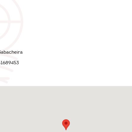
Sabacheira
81689453