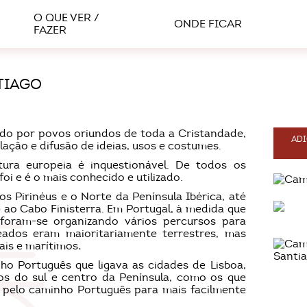
O QUE VER /
ONDE FICAR
FAZER
TIAGO
do por povos oriundos de toda a Cristandade,
ADI
lação e difusão de ideias, usos e costumes.
ura europeia é inquestionável. De todos os
i e é o mais conhecido e utilizado.
s Pirinéus e o Norte da Península Ibérica, até
 ao Cabo Finisterra. Em Portugal, à medida que
 foram-se organizando vários percursos para
eados eram maioritariamente terrestres, mas
ais e marítimos
.
ho Português que ligava as cidades de Lisboa,
os do sul e centro da Península, como os que
pelo caminho Português para mais facilmente