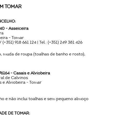
EM TOMAR
NCELHO:
40 - Asseiceira
ra
ceira - Tomar
 (+351) 918 661 124 | Tel.: (+351) 249 381 426
o, muda de roupa (toalhas de banho e rosto),
76164 - Casais e Alviobeira
al de Calvinos
 e Alviobeira - Tomar
nho e não inclui toalhas e sem pequeno almoço
ADE DE TOMAR: