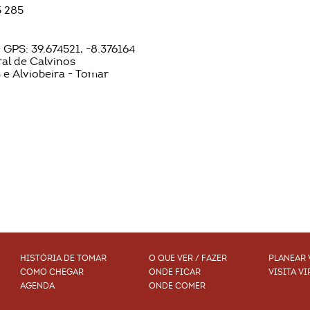
5 285
 GPS: 39.674521, -8.376164
al de Calvinos
 e Alviobeira - Tomar
HISTÓRIA DE TOMAR
O QUE VER / FAZER
PLANEAR 
COMO CHEGAR
ONDE FICAR
VISITA VI
AGENDA
ONDE COMER