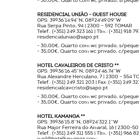
- 30,00€, Quarto com wc privado, s/peque
RESIDENCIAL UNIÃO - GUEST HOUSE
GPS: 39º36’14.94’’N, 08º24'49.09’’W
Rua Serpa Pinto, 94 | 2300 – 592 TOMAR
Telef.: (+351) 249 323 161 | Tlm.: (+351) 918 7
residencialuniao@sapo.pt
- 30,00€, Quarto com wc privado, s/pequ
- 35,00€, Quarto com wc privado, c/pequ
HOTEL CAVALEIROS DE CRISTO **
GPS: 39º36’16.45’’N, 08º24’46.74’’W
Rua Alexandre Herculano, 7 | 2300 – 554 
Telef.: (+351) 249 321 203 | Fax: (+351) 249 32
residencialcavcristo@sapo.pt
- 30,00€, Quarto com wc privado, s/pequ
- 35,00€, Quarto com wc privado, c/pequ
HOTEL KAMANGA **
GPS: 39º36’15.8’’N, 08º24’322.1’’W
Rua Major Ferreira do Amaral, 16 | 2300-5
Telef.: (+351) 249 311 555 | Tlm.: (+351) 966 8
mail@hotelkamanga.com