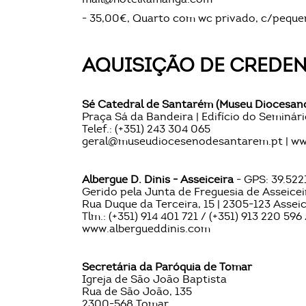
- 35,00€, Quarto com wc privado, c/pequ
AQUISIÇÃO DE CREDEN
Sé Catedral de Santarém (Museu Diocesan
Praça Sá da Bandeira | Edifício do Seminár
Telef.: (+351) 243 304 065
geral@museudiocesenodesantarem.pt | www
Albergue D. Dinis - Asseiceira
- GPS: 39.522
Gerido pela Junta de Freguesia de Asseicei
Rua Duque da Terceira, 15 | 2305-123 Assei
Tlm.: (+351) 914 401 721 / (+351) 913 220 596 /
www.albergueddinis.com
Secretária da Paróquia de Tomar
Igreja de São João Baptista
Rua de São João, 135
2300-568 Tomar