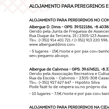
ALOJAMENTO PARA PEREGRINOS 
ALOJAMENTO PARA PEREGRINOS NO CO
Albergue D. Dinis - GPS: 39.522186, -8.4038
Gerido pela Junta de Freguesia de Asseicei
Rua Duque da Terceira, 15 | 2305-123 Assei
Tlm.: (+351) 914 401 721 / (+351) 913 220 596 /
www.albergueddinis.com
- 5 lugares - 15€/noite e por pax com banh
sem pequeno almoço.
Albergue de Calvinos - GPS: 39.674521, -8.3
Gerido pela Associação Recreativa e Cultur
Rua da Escola – Calvinos – 2305-308 Casais
Tlm.: (+351) 927 627 647 – Hipólito Silva
Pode fazê-lo de véspera ou no próprio dia
- 10 lugares - 7,5€/noite e por pax com ba
ALOJAMENTO PARA PEREGRINOS NA CID