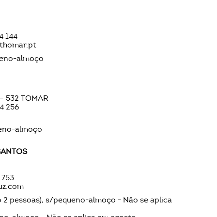
44 144
thomar.pt
ueno-almoço
0 – 532 TOMAR
24 256
ueno-almoço
SANTOS
2 753
luz.com
 2 pessoas), s/pequeno-almoço - Não se aplica