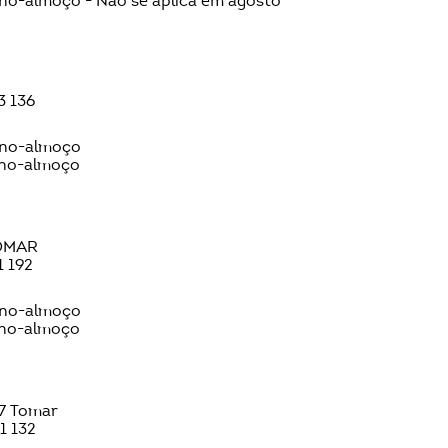
no-almoço - Não se aplica em agosto
93 136
eno-almoço
eno-almoço
TOMAR
1 192
eno-almoço
eno-almoço
07 Tomar
21 132