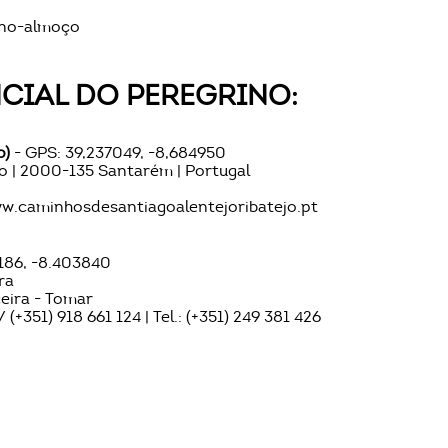
eno-almoço
CIAL DO PEREGRINO:
o)
- GPS: 39,237049, -8,684950
io | 2000-135 Santarém | Portugal
.caminhosdesantiagoalentejoribatejo.pt
186, -8.403840
ra
ceira - Tomar
 (+351) 918 661 124 | Tel.: (+351) 249 381 426