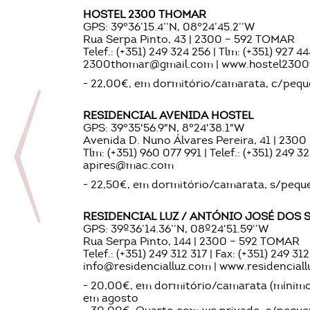
HOSTEL 2300 THOMAR
GPS: 39°36’15.4’’N, 08°24’45.2’’W
Rua Serpa Pinto, 43 | 2300 – 592 TOMAR
Telef.: (+351) 249 324 256 | Tlm: (+351) 927 4
2300thomar@gmail.com | www.hostel2300
- 22,00€, em dormitório/camarata, c/peq
RESIDENCIAL AVENIDA HOSTEL
GPS: 39°35'56.9"N, 8°24'38.1"W
Avenida D. Nuno Álvares Pereira, 41 | 230
Tlm: (+351) 960 077 991 | Telef.: (+351) 249 3
apires@mac.com
- 22,50€, em dormitório/camarata, s/peq
RESIDENCIAL LUZ / ANTÓNIO JOSÉ DOS 
GPS: 39º36’14.36’’N, 08º24‘51.59’’W
Rua Serpa Pinto, 144 | 2300 – 592 TOMAR
Telef.: (+351) 249 312 317 | Fax: (+351) 249 31
info@residencialluz.com | www.residencial
- 20,00€, em dormitório/camarata (mínimo
em agosto