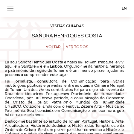
EN
VISITAS GUIADAS
SANDRA HENRIQUES COSTA
VOLTAR
VER TODOS
Eu sou Sandra Henriques Costa e nasci em Tomar. Trabalhei e vivi
aqui, em Santarém e em Lisboa. Orgulho-me da história, herança
e património da região de Tomar e é um imenso prazer ajudar as
pessoas a compreender este lugar.
Fui jornalista, consultora de Comunicação para várias
instituições públicas e privadas, entre as quais a Câmara Munipal
de Tomar. Um dos vários contributos foi para o grande evento da
Rota dos Mosteiros Portugueses Património da Humanidade.
Coordenei, por um breve período, a comunicação do Convento
de Cristo de Tomar, Património Mundial da Humanidade
UNESCO. Colaborei ainda com o Festival Zezere Arts - Música no
Património. Sou licenciada em Comunicação e, em boa hora, guia
há cerca de seis anos.
Dedico-me bastante ao estudo de Tomar, Portugal, História, Arte,
Arquitectura, História do Judaísmo, História dos Templários e da
Ordem de Cristo. Será um prazer partilhar convosco a História, a