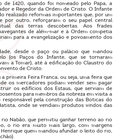
 de 1420, quando foi nomeado pelo Papa, a
nador e Regedor da Ordem de Cristo. O Infante
do realizado reformas importantes que, por um
 e por outro, reforçaram o seu papel central
ritual das terras descobertas. Aos frades
 navegantes de além-mar e à Ordem competia
tiriam para a evangelização e povoamento dos
idade, desde o paço ou palácio que mandou
telo (os Paços do Infante, que se tornaram
vam a Tomar), até à edificação do Claustro do
onvento de Cristo.
 a primeira Feira Franca, ou seja, uma feira que
 onde os mercadores podiam vender sem pagar
uir os edifícios dos Estaus, que serviam de
aposentos para membros da nobreza em visita a
o responsável pela construção das Boticas do
Batista, onde se vendiam produtos vindos das
 rio Nabão, que permitiu ganhar terreno ao rio
po, o rio era muito mais largo, com margens
 Henrique quem mandou afundar o leito do rio,
chão).