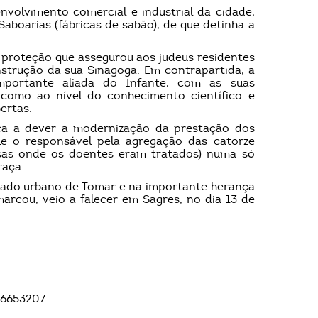
volvimento comercial e industrial da cidade,
boarias (fábricas de sabão), de que detinha a
a proteção que assegurou aos judeus residentes
trução da sua Sinagoga. Em contrapartida, a
mportante aliada do Infante, com as suas
, como ao nível do conhecimento científico e
ertas.
ica a dever a modernização da prestação dos
le o responsável pela agregação das catorze
asas onde os doentes eram tratados) numa só
raça.
açado urbano de Tomar e na importante herança
arcou, veio a falecer em Sagres, no dia 13 de
66653207