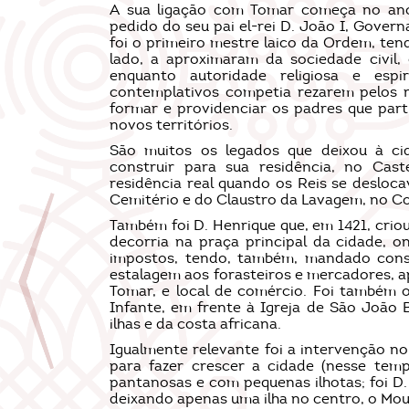
A sua ligação com Tomar começa no ano
pedido do seu pai el-rei D. João I, Gover
foi o primeiro mestre laico da Ordem, ten
lado, a aproximaram da sociedade civil,
enquanto autoridade religiosa e espi
contemplativos competia rezarem pelos
formar e providenciar os padres que par
novos territórios.
São muitos os legados que deixou à c
construir para sua residência, no Cas
residência real quando os Reis se desloca
Cemitério e do Claustro da Lavagem, no C
Também foi D. Henrique que, em 1421, criou
decorria na praça principal da cidade,
impostos, tendo, também, mandado constr
estalagem aos forasteiros e mercadores, 
Tomar, e local de comércio. Foi também 
Infante, em frente à Igreja de São João 
ilhas e da costa africana.
Igualmente relevante foi a intervenção no
para fazer crescer a cidade (nesse tem
pantanosas e com pequenas ilhotas; foi D.
deixando apenas uma ilha no centro, o Mou