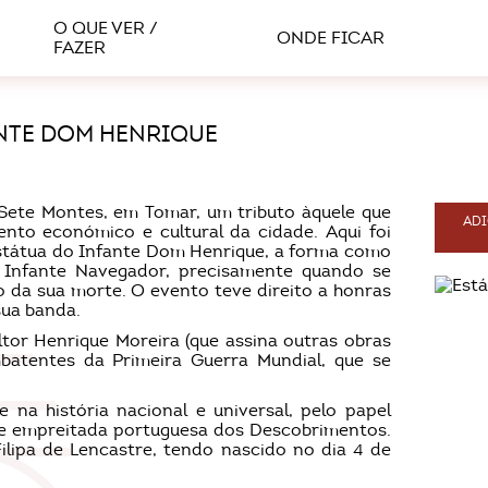
O QUE VER /
ONDE FICAR
FAZER
NTE DOM HENRIQUE
Sete Montes, em Tomar, um tributo àquele que
ADI
nto económico e cultural da cidade. Aqui foi
Estátua do Infante Dom Henrique, a forma como
 Infante Navegador, precisamente quando se
o da sua morte. O evento teve direito a honras
sua banda.
tor Henrique Moreira (que assina outras obras
tentes da Primeira Guerra Mundial, que se
na história nacional e universal, pelo papel
de empreitada portuguesa dos Descobrimentos.
Filipa de Lencastre, tendo nascido no dia 4 de