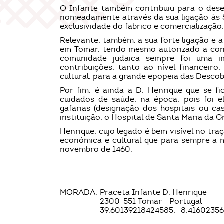
O Infante também contribuiu para o desen
nomeadamente através da sua ligação às Sa
exclusividade do fabrico e comercialização.
Relevante, também, a sua forte ligação e 
em Tomar, tendo mesmo autorizado a cons
comunidade judaica sempre foi uma i
contribuições, tanto ao nível financeiro
cultural, para a grande epopeia das Descob
Por fim, é ainda a D. Henrique que se f
cuidados de saúde, na época, pois foi e
gafarias (designação dos hospitais ou c
instituição, o Hospital de Santa Maria da G
Henrique, cujo legado é bem visível no tr
económica e cultural que para sempre a m
novembro de 1460.
MORADA:
Praceta Infante D. Henrique
2300-551 Tomar - Portugal
39.60139218424585, -8.4160235