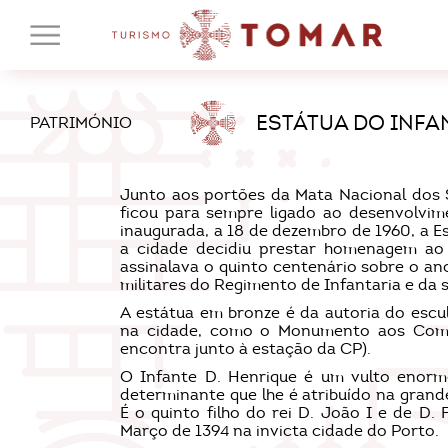
ESTÁTUA DO INFA
PATRIMÓNIO
Junto aos portões da Mata Nacional dos 
ficou para sempre ligado ao desenvolvime
inaugurada, a 18 de dezembro de 1960, a 
a cidade decidiu prestar homenagem ao
assinalava o quinto centenário sobre o an
militares do Regimento de Infantaria e da 
A estátua em bronze é da autoria do escul
na cidade, como o Monumento aos Comba
encontra junto à estação da CP).
O Infante D. Henrique é um vulto enorme 
determinante que lhe é atribuído na gran
É o quinto filho do rei D. João I e de D. 
Março de 1394 na invicta cidade do Porto.