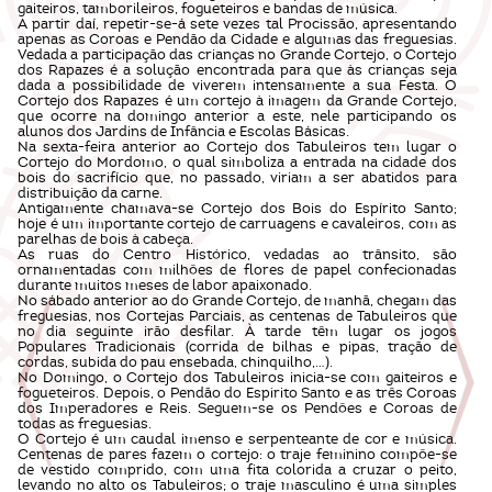
gaiteiros, tamborileiros, fogueteiros e bandas de música.
A partir daí, repetir-se-á sete vezes tal Procissão, apresentando
apenas as Coroas e Pendão da Cidade e algumas das freguesias.
Vedada a participação das crianças no Grande Cortejo, o Cortejo
dos Rapazes é a solução encontrada para que às crianças seja
dada a possibilidade de viverem intensamente a sua Festa. O
Cortejo dos Rapazes é um cortejo à imagem da Grande Cortejo,
que ocorre na domingo anterior a este, nele participando os
alunos dos Jardins de Infância e Escolas Básicas.
Na sexta-feira anterior ao Cortejo dos Tabuleiros tem lugar o
Cortejo do Mordomo, o qual simboliza a entrada na cidade dos
bois do sacrifício que, no passado, viriam a ser abatidos para
distribuição da carne.
Antigamente chamava-se Cortejo dos Bois do Espírito Santo;
hoje é um importante cortejo de carruagens e cavaleiros, com as
parelhas de bois à cabeça.
As ruas do Centro Histórico, vedadas ao trânsito, são
ornamentadas com milhões de flores de papel confecionadas
durante muitos meses de labor apaixonado.
No sábado anterior ao do Grande Cortejo, de manhã, chegam das
freguesias, nos Cortejas Parciais, as centenas de Tabuleiros que
no dia seguinte irão desfilar. À tarde têm lugar os jogos
Populares Tradicionais (corrida de bilhas e pipas, tração de
cordas, subida do pau ensebada, chinquilho,…).
No Domingo, o Cortejo dos Tabuleiros inicia-se com gaiteiros e
fogueteiros. Depois, o Pendão do Espirito Santo e as três Coroas
dos Imperadores e Reis. Seguem-se os Pendões e Coroas de
todas as freguesias.
O Cortejo é um caudal imenso e serpenteante de cor e música.
Centenas de pares fazem o cortejo: o traje feminino compõe-se
de vestido comprido, com uma fita colorida a cruzar o peito,
levando no alto os Tabuleiros; o traje masculino é uma simples