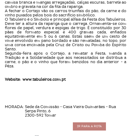
camisa branca e mangas arregaçadas, calças escuras, barrete ao
ombro e gravata na cor da fita da rapariga.
A fechar o Cortejo vão os carros triunfais do pão, da carne e do
vinho puxados pelos bois do sacrifício simbólico.
O Tabuleiro é o Símbolo e principal alfaia da Festa dos Tabuleiros.
Deve ter a altura da rapariga que o carrega. Ornamenta-se com
flores de papel, verdura e espigas de trigo. É constituído por 30
pães de formato especial e 400 gramas cada, enfiados
equitativamente em 5 ou 6 canas. Estas saem de um cesto de
vime envolvido em pano bordado e são rematadas, no topo, por
uma coroa encimada pela Cruz de Cristo ou Pomba do Espírito
Santo.
Segunda-feira após o Cortejo, a rematar a Festa, manda a
Tradição e a Solidariedade que aos necessitados se distribua a
carne, o pão e o vinho que foram benzidos no dia anterior - a
Pêza.
Website:
www.tabuleiros.com.pt
MORADA:
Sede da Comissão - Casa Vieira Guimarães - Rua
Serpa Pinto, 6
2300-592 Tomar
IR PARA A ROTA