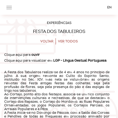
EN
EXPERIÊNCIAS
FESTA DOS TABULEIROS
VOLTAR
VER TODOS
Clique aqui para
ouvir
Clique aqui para visualizar em
LGP - Língua Gestual Portuguesa
A Festa dos Tabuleiros realiza-se de 4 em 4 anos no princípio de
julho. A sua origem remonta ao Culto do Espirito Santo,
instituído no Séc. XIV, mas nela se vislumbram as origens
remotas das Festa antigas festas das colheitas, seja pela
profusão de flores, seja pela presença do pão e das espigas de
trigo nos tabuleiros.
Ao Cortejo, ponto alto dos festejos, associa-se um rico conjunto
de intervenções culturais e recreativas, de que se destacam o
Cortejo dos Rapazes, o Cortejo do Mordomo, as Ruas Populares
Ornamentadas, os jogos Populares, os Cortejos Parciais, os
Arraiais Populares e a Pêza.
A Festa inicia-se no Domingo de Páscoa, com a Saída das Coroas
e Pendões de todas as freguesias em procissão animado por