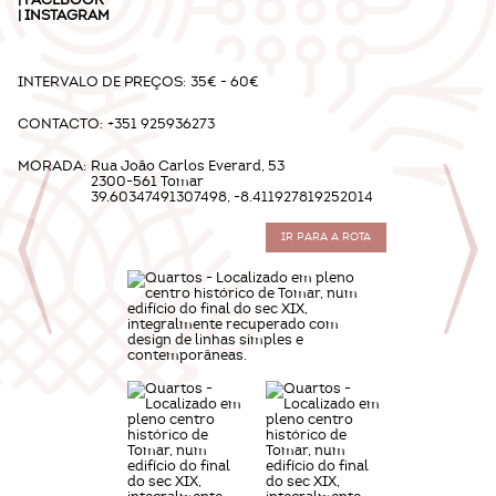
|
FACEBOOK
|
INSTAGRAM
INTERVALO DE PREÇOS:
35€ - 60€
CONTACTO:
+351 925936273
MORADA:
Rua João Carlos Everard, 53
2300-561 Tomar
39.60347491307498, -8.411927819252014
IR PARA A ROTA