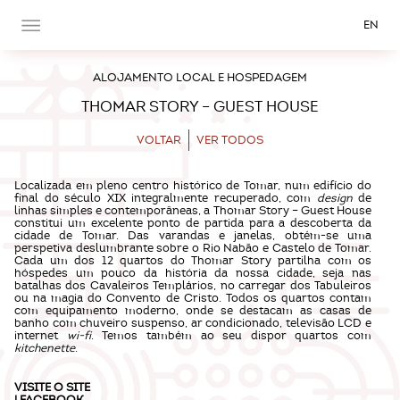
EN
ALOJAMENTO LOCAL E HOSPEDAGEM
THOMAR STORY – GUEST HOUSE
VOLTAR
VER TODOS
Localizada em pleno centro histórico de Tomar, num edifício do
final do século XIX integralmente recuperado, com
design
de
linhas simples e contemporâneas, a Thomar Story – Guest House
constitui um excelente ponto de partida para a descoberta da
cidade de Tomar. Das varandas e janelas, obtém-se uma
perspetiva deslumbrante sobre o Rio Nabão e Castelo de Tomar.
Cada um dos 12 quartos do Thomar Story partilha com os
hóspedes um pouco da história da nossa cidade, seja nas
batalhas dos Cavaleiros Templários, no carregar dos Tabuleiros
ou na magia do Convento de Cristo. Todos os quartos contam
com equipamento moderno, onde se destacam as casas de
banho com chuveiro suspenso, ar condicionado, televisão LCD e
internet
wi-fi
. Temos também ao seu dispor quartos com
kitchenette
.
VISITE O
SITE