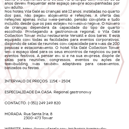
anos devem frequentar este espaço sempre acompanhadas por
um adulto.
Nos hotéis Vila Galé as crianças até 12 anos, instaladas no quarto
dos pais, não pagam alojamento e refeições. A oferta das
refeições apenas inclui meia-pensão, pensão completa e tudo
incluído, desde que os pais estejam no mesmo regime. O número
de crianças dependerá da capacidade do tipo de quarto
escolhido. Privilegiando a gastronomia regional, o Vila Galé
Collection Tomar inclui restaurante Versátil e dois bares. E está
equipado com todas as facilidades para eventos corporativos,
dispondo de salas de reuniões com capacidade para mais de 200
pessoas e estacionamento. O hotel Vila Galé Collection Tomar
tem o espaço ideal para os seus encontros de negócios ou para
eventos festivos. A pensar em si e na sua empresa, dispõe de
salas para reuniões, congressos, eventos ou ações de
teambuilding, mas também adaptáveis para casamentos,
batizados ou festas.
INTERVALO DE PREÇOS:
115€ - 250€
ESPECIALIDADE DA CASA:
Regional gastronomy
CONTACTO:
(+351) 249 249 820
MORADA:
Rua Santa Iria, 8
2300-473 Tomar