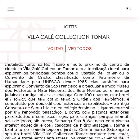
EN
HOTÉIS
VILA GALÉ COLLECTION TOMAR
VOLTAR
VER TODOS
Instalado junto ao Rio Nabão e muito próximo do centro da
cidade, o Vila Galé Collection Tomar tem a localização ideal para
explorar os principais pontos como Castelo de Tomar ou o
Convento de Cristo, classificado como Património da
Humanidade pela UNESCO desde 1983. Mas também para
explorar o Convento de São Francisco e o peculiar e único Museu
dos Fósforos, a Mata Nacional dos Sete Montes ou a herança
judaica da antiga judiaria e sinagoga. Com 100 quartos, este hotel
em Tomar, que tem como tema a Ordem dos Templários, é
constituído por dois edifícios históricos e reabilitados – o antigo
Convento de Santa Iria e o ex-colégio feminino – ligados entre si
por um renovado passadiço. E conta com piscinas exteriores
para adultos e com escorregas para crianças, parque infantil,
sala de jogos, biblioteca, Satsanga Spa & Wellness com piscina
interior aquecida e com cascatas de hidromassagem, sauna e
banho turco, e ainda capela e jardins. Com a marca Satsanga, o
spa do hotel Vila Galé Collection Tomar promete bem-estar,
calma e tratamentos anti-stress. As crianças com menos de 12