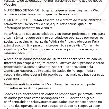
resultante ou de qualquer forma relacionado com o uso do nosso
Website.
MUNICÍPIO DE TOMAR não garante que as suas páginas na Web
não serão interrompidas ou que não terão erros.
O MUNICÍPIO DE TOMAR reserva-se o direito de inserir, alterar e
remover, sem aviso prévio e seja qual for a causa, qualquer
informação presente no Website.
Para facilitar a sua acessibilidade, Visit Tomar pode incluir links para
sites na Internet que sejam propriedade ou operados por terceiros,
aceitando assim, as regras da Política de Privacidade deste. Para
além disso, um link para um site que não seja de Visit Tomar não
significa que Visit Tomar apoie o site ou os produtos e serviços aí
referenciados.
A recolha de dados pessoais do utilizador poderá ser efetuada via
Internet (no próprio site), telefone ou através de impressos e serão
processados automaticamente, nos termos aprovados pela
Comissão Nacional de Proteção de Dados de Portugal. Toda a
recolha de dados operará de acordo com as mais estritas regras de
segurança.
Nenhuma entidade externa à Visit Tomar tem acesso ou pode
consultar estes dados pessoais.
Todos os colaboradores da entidade responsável pelo tratamento
de dados pessoais estão abrangidos por um dever de sigilo e
confidencialidade relativamente aos dados que tenham acesso no
âmbito das operações de introdução de dados na respetiva base