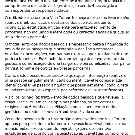
informática, estando devidamente informados da importância do
cumprimento desse dever legal de sigilo sendo-lhes exigida a
correspondente responsabilidade.
O utilizador aceita que a Visit Tomar forneça a terceiros informação
relativa a hábitos, usos e costumes dos clientes enquanto
informação estatística, unicamente para estabelecimento de
parcerias, não incluindo a identidade ou características de qualquer
utilizador em particular.
O tratamento dos dados pessoais é necessário para a finalidade do
envio de comunicações que pretendem dar-lhe a conhecer
novidades, promoções, campanhas e outras oportunidades de que
poderá beneficiar. Está incluído: marketing e desenvolvimento da
gestão, e comunicação de ofertas gerais e personalizadas, por parte
da Visit Tomar e de outras empresas parceiras.
Como dados pessoais entende-se qualquer informação relativa a
uma pessoa singular identificada ou identificável (é considerada
identificável uma pessoa singular que possa ser identificada, direta
ou indiretamente, em especial por referência a um identificador).
Visit Tomar não faz tratamento de dados pessoais que revelem a
origem racial ou étnica, as opiniões políticas, as convicções
religiosas ou filosóficas e a filiação sindical, bem como dados
genéticos ou dados relativos à saúde ou à vida sexual.
Os dados pessoais do utilizador são conservados por Visit Tomar
apenas pelo período estritamente necessário às finalidades acima
mencionadas, exceto quando haja obrigações de retenção
estatutárias de acordo com a legislação aplicável (tais como direito